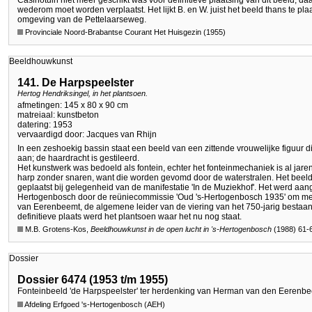
wederom moet worden verplaatst. Het lijkt B. en W. juist het beeld thans te pla
omgeving van de Pettelaarseweg.
Provinciale Noord-Brabantse Courant Het Huisgezin (1955)
Beeldhouwkunst
141. De Harpspeelster
Hertog Hendriksingel, in het plantsoen.
afmetingen: 145 x 80 x 90 cm
matreiaal: kunstbeton
datering: 1953
vervaardigd door: Jacques van Rhijn
In een zeshoekig bassin staat een beeld van een zittende vrouwelijke figuur di
aan; de haardracht is gestileerd.
Het kunstwerk was bedoeld als fontein, echter het fonteinmechaniek is al jare
harp zonder snaren, want die worden gevomd door de waterstralen. Het beeld 
geplaatst bij gelegenheid van de manifestatie 'In de Muziekhof'. Het werd a
Hertogenbosch door de reüniecommissie 'Oud 's-Hertogenbosch 1935' om m
van Eerenbeemt, de algemene leider van de viering van het 750-jarig bestaa
definitieve plaats werd het plantsoen waar het nu nog staat.
M.B. Grotens-Kos,
Beeldhouwkunst in de open lucht in
's-Hertogenbosch
(1988) 61-
Dossier
Dossier 6474 (1953 t/m 1955)
Fonteinbeeld 'de Harpspeelster' ter herdenking van Herman van den Eerenbe
Afdeling Erfgoed 's-Hertogenbosch (AEH)