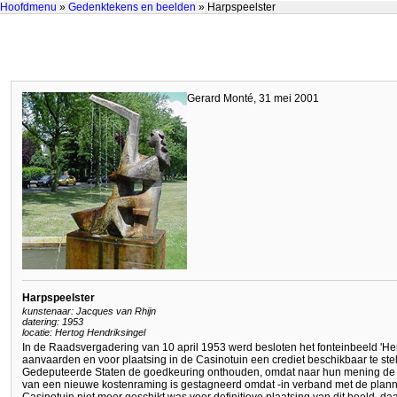
Hoofdmenu
»
Gedenktekens en beelden
» Harpspeelster
Gerard Monté, 31 mei 2001
Harpspeelster
kunstenaar: Jacques van Rhijn
datering: 1953
locatie: Hertog Hendriksingel
In de Raadsvergadering van 10 april 1953 werd besloten het fonteinbeeld '
aanvaarden en voor plaatsing in de Casinotuin een crediet beschikbaar te stell
Gedeputeerde Staten de goedkeuring onthouden, omdat naar hun mening de k
van een nieuwe kostenraming is gestagneerd omdat -in verband met de plann
Casinotuin niet meer geschikt was voor definitieve plaatsing van dit beeld, da