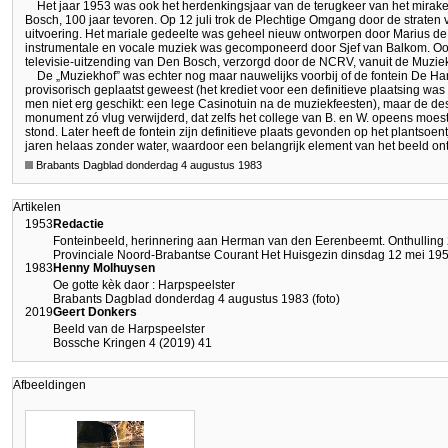
Het jaar 1953 was ook het herdenkingsjaar van de terugkeer van het mira
Bosch, 100 jaar tevoren. Op 12 juli trok de Plechtige Omgang door de strate
uitvoering. Het mariale gedeelte was geheel nieuw ontworpen door Marius d
instrumentale en vocale muziek was gecomponeerd door Sjef van Balkom. Ook 
televisie-uitzending van Den Bosch, verzorgd door de NCRV, vanuit de Muzie
De „Muziekhof” was echter nog maar nauwelijks voorbij of de fontein De H
provisorisch geplaatst geweest (het krediet voor een definitieve plaatsing was
men niet erg geschikt: een lege Casinotuin na de muziekfeesten), maar de de
monument zó vlug verwijderd, dat zelfs het college van B. en W. opeens moest
stond. Later heeft de fontein zijn definitieve plaats gevonden op het plantsoe
jaren helaas zonder water, waardoor een belangrijk element van het beeld ont
Brabants Dagblad donderdag 4 augustus 1983
Artikelen
1953
Redactie
Fonteinbeeld, herinnering aan Herman van den Eerenbeemt. Onthulling 2
Provinciale Noord-Brabantse Courant Het Huisgezin dinsdag 12 mei 19
1983
Henny Molhuysen
Oe gotte kèk daor : Harpspeelster
Brabants Dagblad donderdag 4 augustus 1983 (foto)
2019
Geert Donkers
Beeld van de Harpspeelster
Bossche Kringen 4 (2019) 41
Afbeeldingen