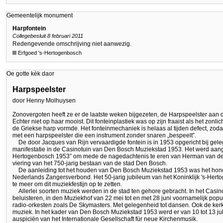
Gemeentelijk monument
Harpfontein
Collegebesluit 8 februari 2011
Redengevende omschrijving niet aanwezig.
Erfgoed 's-Hertogenbosch
Oe gotte kèk daor
Harpspeelster
door Henny Molhuysen
Zonovergoten heeft ze er de laatste weken bijgezeten, de Harpspeelster aan 
Echter niet op haar mooist. Dit fonteinplastiek was op zijn fraaist als het zonl
de Griekse harp vormde. Het fonteinmechaniek is helaas al tijden defect, zoda
met een harpspeelster die een instrument zonder snaren „bespeelt”.
De door Jacques van Rijn vervaardigde fontein is in 1953 opgericht bij gel
manifestatie in de Casinotuin van Den Bosch Muziekstad 1953. Het werd aa
Hertogenbosch 1953” om mede de nagedachtenis te eren van Herman van de
viering van het 750-jarig bestaan van de stad Den Bosch.
De aanleiding tot het houden van Den Bosch Muziekstad 1953 was het hond
Nederlands Zangersverbond. Het 50-jarig jubileum van het Koninklijk 's-H
te meer om dit muziekfestijn op te zetten.
Allerlei soorten muziek werden in de stad ten gehore gebracht. In het Casi
beluisteren, in den Muziekhof van 22 mei tot en met 28 juni voornamelijk pop
radio-orkesten zoals De Skymasters. Met gelegenheid tot dansen. Ook de ker
muziek. In het kader van Den Bosch Muziekstad 1953 werd er van 10 tot 13 
auspiciën van het Internationale Gesellschaft für neue Kirchenmusik.