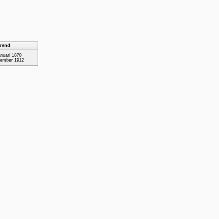
rend
anuari 1870
vember 1912