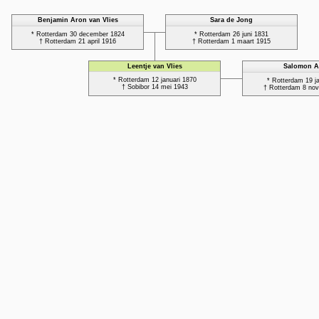
Benjamin Aron van Vlies
Sara de Jong
* Rotterdam 30 december 1824
* Rotterdam 26 juni 1831
† Rotterdam 21 april 1916
† Rotterdam 1 maart 1915
Leentje van Vlies
Salomon A
* Rotterdam 12 januari 1870
* Rotterdam 19 j
† Sobibor 14 mei 1943
† Rotterdam 8 no