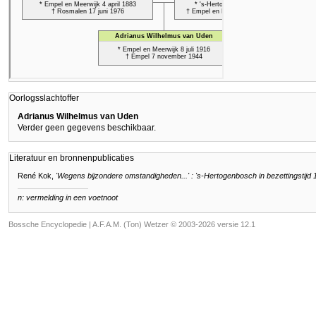
Oorlogsslachtoffer
Adrianus Wilhelmus van Uden
Verder geen gegevens beschikbaar.
Literatuur en bronnenpublicaties
René Kok,
'Wegens bijzondere omstandigheden...' : 's-Hertogenbosch in bezettingstijd
n: vermelding in een voetnoot
Bossche Encyclopedie |
A.F.A.M. (Ton) Wetzer © 2003-2026 versie 12.1