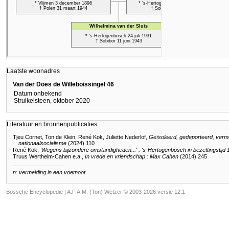
Laatste woonadres
Van der Does de Willeboissingel 46
Datum onbekend
Struikelsteen, oktober 2020
Literatuur en bronnenpublicaties
Tjeu Cornet, Ton de Klein, René Kok, Juliette Nederlof,
Geïsoleerd, gedeporteerd, verm
nationaalsocialisme
(2024) 110
René Kok,
'Wegens bijzondere omstandigheden...' : 's-Hertogenbosch in bezettingstijd
Truus Wertheim-Cahen e.a.,
In vrede en vriendschap : Max Cahen
(2014) 245
n: vermelding in een voetnoot
Bossche Encyclopedie |
A.F.A.M. (Ton) Wetzer © 2003-2026 versie 12.1