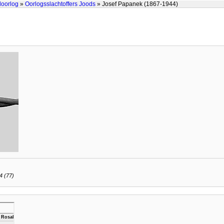
doorlog
»
Oorlogsslachtoffers Joods
» Josef Papanek (1867-1944)
4 (77)