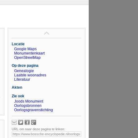
Locatie
Google Maps
Monumentenkaart
OpenStreetMap
Op deze pagina
Genealogie
Laatste woonadres
Literatuur
Akten
Zie ook
Joods Monument
Oorlogsbronnen
Oorlogsgravenstichting
URL om naar deze pagina te linken: